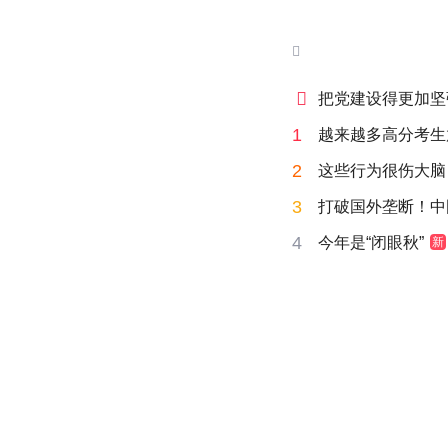


把党建设得更加坚
1
越来越多高分考生
2
这些行为很伤大脑
3
打破国外垄断！中
4
今年是“闭眼秋”
新