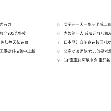
5
强有力
女子开一天一夜空调后二
6
放弃985选警校
内娱第一人 戚薇开放形象A
7
 你却每天都在做
日本网红自杀案在韩国引
8
国重磅科技集中上新
父亲劝读师范 女儿偏要考
9
1岁宝宝碰坏纸巾盒 宝妈被