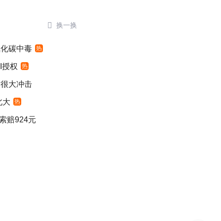

换一换
氧化碳中毒
热
I授权
热
发很大冲击
北大
热
索赔924元